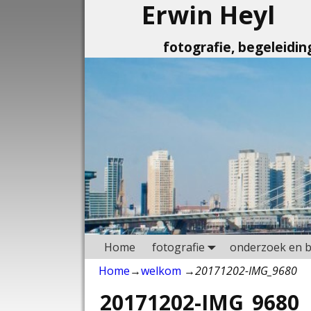
Erwin Heyl
fotografie, begeleidi
Home
fotografie
onderzoek en b
Home
→
welkom
→
20171202-IMG_9680
20171202-IMG_9680